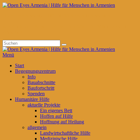
Zum
Inhalt
Open Eyes Armenia | Hilfe für Menschen in Armenien
springen
verschließt eure Augen nicht vor den Nöten der Mitmenschen in
Armenien
Suchen
Suchen
nach:
Menü
Primäres
Start
Begegnungszentrum
Menü
Info
Bauabschnitte
Baufortschritt
Spenden
Humanitäre Hilfe
aktuelle Projekte
Ein eigenes Bett
Hoffen auf Hilfe
Hoffnung auf Heilung
allgemein
Landwirtschaftliche Hilfe
Medizinische Hilfe