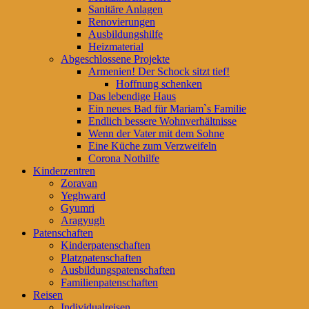
Sanitäre Anlagen
Renovierungen
Ausbildungshilfe
Heizmaterial
Abgeschlossene Projekte
Armenien! Der Schock sitzt tief!
Hoffnung schenken
Das lebendige Haus
Ein neues Bad für Mariam`s Familie
Endlich bessere Wohnverhältnisse
Wenn der Vater mit dem Sohne
Eine Küche zum Verzweifeln
Corona Nothilfe
Kinderzentren
Zoravan
Yeghward
Gyumri
Aragyugh
Patenschaften
Kinderpatenschaften
Platzpatenschaften
Ausbildungspatenschaften
Familienpatenschaften
Reisen
Individualreisen