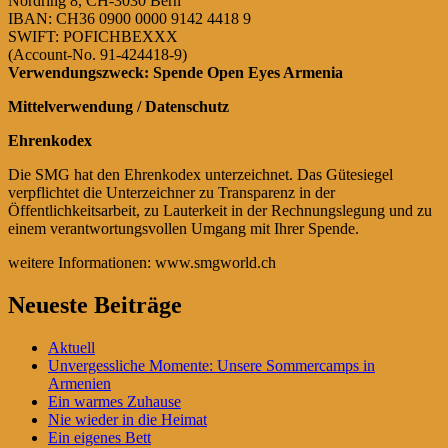
Nordring 8, CH-3030 Bern
IBAN: CH36 0900 0000 9142 4418 9
SWIFT: POFICHBEXXX
(Account-No. 91-424418-9)
Verwendungszweck: Spende Open Eyes Armenia
Mittelverwendung / Datenschutz
Ehrenkodex
Die SMG hat den Ehrenkodex unterzeichnet. Das Gütesiegel
verpflichtet die Unterzeichner zu Transparenz in der
Öffentlichkeitsarbeit, zu Lauterkeit in der Rechnungslegung und zu
einem verantwortungsvollen Umgang mit Ihrer Spende.
weitere Informationen: www.smgworld.ch
Primärer
Neueste Beiträge
Seitenleisten-
Aktuell
Widgetbereich
Unvergessliche Momente: Unsere Sommercamps in
Armenien
Ein warmes Zuhause
Nie wieder in die Heimat
Ein eigenes Bett