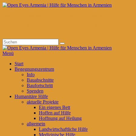
Zum
Inhalt
Open Eyes Armenia | Hilfe für Menschen in Armenien
springen
verschließt eure Augen nicht vor den Nöten der Mitmenschen in
Armenien
Suchen
Suchen
nach:
Menü
Primäres
Start
Begegnungszentrum
Menü
Info
Bauabschnitte
Baufortschritt
Spenden
Humanitäre Hilfe
aktuelle Projekte
Ein eigenes Bett
Hoffen auf Hilfe
Hoffnung auf Heilung
allgemein
Landwirtschaftliche Hilfe
Medizinische Hilfe