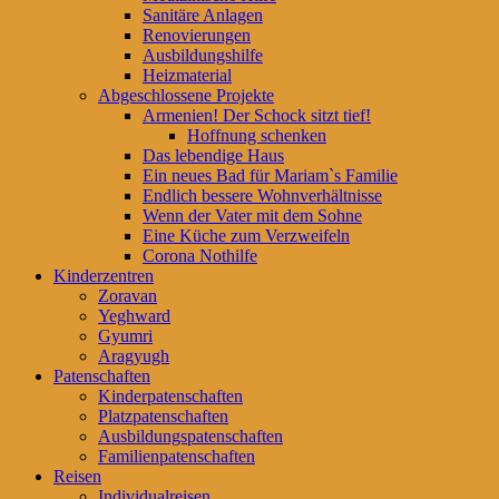
Sanitäre Anlagen
Renovierungen
Ausbildungshilfe
Heizmaterial
Abgeschlossene Projekte
Armenien! Der Schock sitzt tief!
Hoffnung schenken
Das lebendige Haus
Ein neues Bad für Mariam`s Familie
Endlich bessere Wohnverhältnisse
Wenn der Vater mit dem Sohne
Eine Küche zum Verzweifeln
Corona Nothilfe
Kinderzentren
Zoravan
Yeghward
Gyumri
Aragyugh
Patenschaften
Kinderpatenschaften
Platzpatenschaften
Ausbildungspatenschaften
Familienpatenschaften
Reisen
Individualreisen