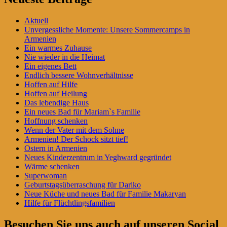
Seitenleisten-
Aktuell
Widgetbereich
Unvergessliche Momente: Unsere Sommercamps in
Armenien
Ein warmes Zuhause
Nie wieder in die Heimat
Ein eigenes Bett
Endlich bessere Wohnverhältnisse
Hoffen auf Hilfe
Hoffen auf Heilung
Das lebendige Haus
Ein neues Bad für Mariam`s Familie
Hoffnung schenken
Wenn der Vater mit dem Sohne
Armenien! Der Schock sitzt tief!
Ostern in Armenien
Neues Kinderzentrum in Yeghward gegründet
Wärme schenken
Superwoman
Geburtstagsüberraschung für Dariko
Neue Küche und neues Bad für Familie Makaryan
Hilfe für Flüchtlingsfamilien
Besuchen Sie uns auch auf unseren Social