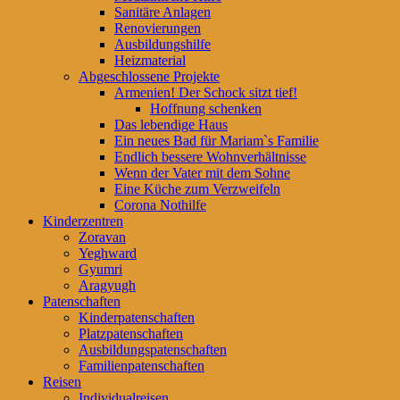
Sanitäre Anlagen
Renovierungen
Ausbildungshilfe
Heizmaterial
Abgeschlossene Projekte
Armenien! Der Schock sitzt tief!
Hoffnung schenken
Das lebendige Haus
Ein neues Bad für Mariam`s Familie
Endlich bessere Wohnverhältnisse
Wenn der Vater mit dem Sohne
Eine Küche zum Verzweifeln
Corona Nothilfe
Kinderzentren
Zoravan
Yeghward
Gyumri
Aragyugh
Patenschaften
Kinderpatenschaften
Platzpatenschaften
Ausbildungspatenschaften
Familienpatenschaften
Reisen
Individualreisen