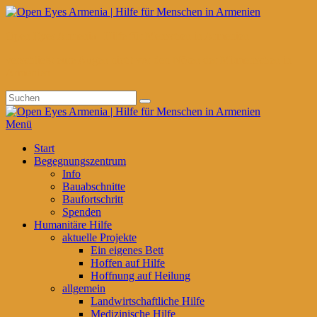
Zum
Inhalt
Open Eyes Armenia | Hilfe für Menschen in Armenien
springen
verschließt eure Augen nicht vor den Nöten der Mitmenschen in
Armenien
Suchen
Suchen
nach:
Menü
Primäres
Start
Begegnungszentrum
Menü
Info
Bauabschnitte
Baufortschritt
Spenden
Humanitäre Hilfe
aktuelle Projekte
Ein eigenes Bett
Hoffen auf Hilfe
Hoffnung auf Heilung
allgemein
Landwirtschaftliche Hilfe
Medizinische Hilfe