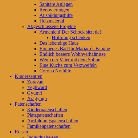
Sanitäre Anlagen
Renovierungen
Ausbildungshilfe
Heizmaterial
Abgeschlossene Projekte
Armenien! Der Schock sitzt tief!
Hoffnung schenken
Das lebendige Haus
Ein neues Bad für Mariam`s Familie
Endlich bessere Wohnverhältnisse
Wenn der Vater mit dem Sohne
Eine Küche zum Verzweifeln
Corona Nothilfe
Kinderzentren
Zoravan
Yeghward
Gyumri
Aragyugh
Patenschaften
Kinderpatenschaften
Platzpatenschaften
Ausbildungspatenschaften
Familienpatenschaften
Reisen
Individualreisen