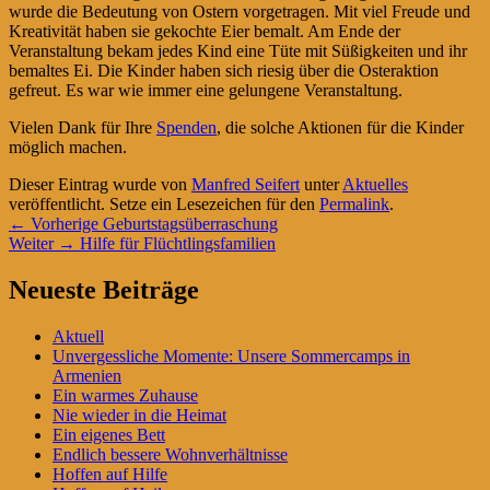
wurde die Bedeutung von Ostern vorgetragen. Mit viel Freude und
Kreativität haben sie gekochte Eier bemalt. Am Ende der
Veranstaltung bekam jedes Kind eine Tüte mit Süßigkeiten und ihr
bemaltes Ei. Die Kinder haben sich riesig über die Osteraktion
gefreut. Es war wie immer eine gelungene Veranstaltung.
Vielen Dank für Ihre
Spenden
, die solche Aktionen für die Kinder
möglich machen.
Dieser Eintrag wurde von
Manfred Seifert
unter
Aktuelles
veröffentlicht. Setze ein Lesezeichen für den
Permalink
.
Beitragsnavigation
Vorheriger
←
Vorherige
Geburtstagsüberraschung
Nächster
Beitrag:
Weiter
→
Hilfe für Flüchtlingsfamilien
Beitrag:
Primärer
Neueste Beiträge
Seitenleisten-
Aktuell
Widgetbereich
Unvergessliche Momente: Unsere Sommercamps in
Armenien
Ein warmes Zuhause
Nie wieder in die Heimat
Ein eigenes Bett
Endlich bessere Wohnverhältnisse
Hoffen auf Hilfe