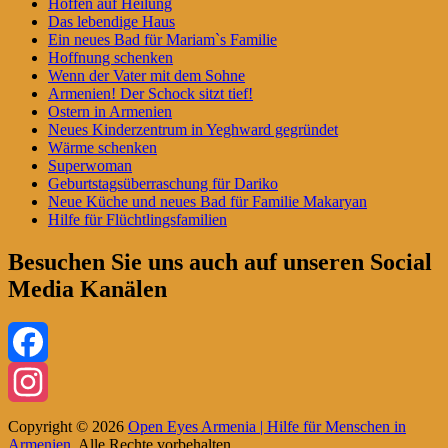
Hoffen auf Heilung
Das lebendige Haus
Ein neues Bad für Mariam`s Familie
Hoffnung schenken
Wenn der Vater mit dem Sohne
Armenien! Der Schock sitzt tief!
Ostern in Armenien
Neues Kinderzentrum in Yeghward gegründet
Wärme schenken
Superwoman
Geburtstagsüberraschung für Dariko
Neue Küche und neues Bad für Familie Makaryan
Hilfe für Flüchtlingsfamilien
Besuchen Sie uns auch auf unseren Social
Media Kanälen
Facebook
Instagram
Copyright © 2026
Open Eyes Armenia | Hilfe für Menschen in
Armenien
. Alle Rechte vorbehalten.