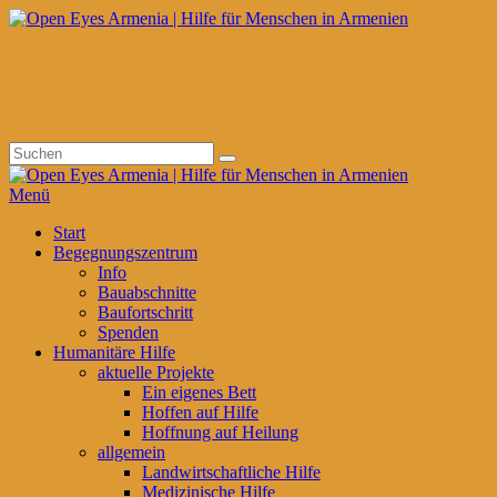
Zum
Inhalt
Open Eyes Armenia | Hilfe für Menschen in Armenien
springen
verschließt eure Augen nicht vor den Nöten der Mitmenschen in
Armenien
Suchen
Suchen
nach:
Menü
Primäres
Start
Begegnungszentrum
Menü
Info
Bauabschnitte
Baufortschritt
Spenden
Humanitäre Hilfe
aktuelle Projekte
Ein eigenes Bett
Hoffen auf Hilfe
Hoffnung auf Heilung
allgemein
Landwirtschaftliche Hilfe
Medizinische Hilfe