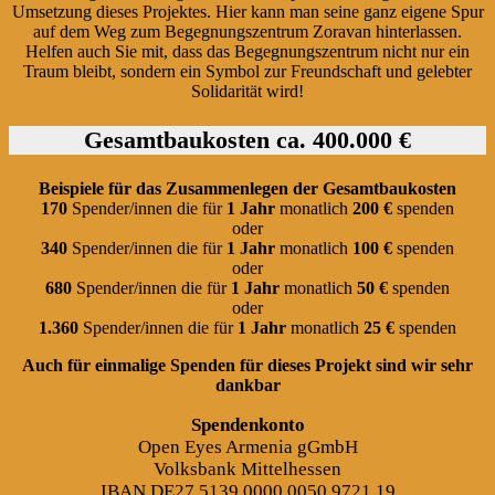
Umsetzung dieses Projektes. Hier kann man seine ganz eigene Spur
auf dem Weg zum Begegnungszentrum Zoravan hinterlassen.
Helfen auch Sie mit, dass das Begegnungszentrum nicht nur ein
Traum bleibt, sondern ein Symbol zur Freundschaft und gelebter
Solidarität wird!
Gesamtbaukosten ca. 400.000 €
Beispiele für das Zusammenlegen der Gesamtbaukosten
170
Spender/innen die für
1 Jahr
monatlich
200 €
spenden
oder
340
Spender/innen die für
1 Jahr
monatlich
100 €
spenden
oder
680
Spender/innen die für
1 Jahr
monatlich
50 €
spenden
oder
1.360
Spender/innen die für
1 Jahr
monatlich
25 €
spenden
Auch für einmalige Spenden für dieses Projekt sind wir sehr
dankbar
Spendenkonto
Open Eyes Armenia gGmbH
Volksbank Mittelhessen
IBAN DE27 5139 0000 0050 9721 19