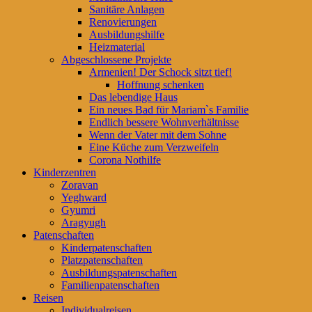
Sanitäre Anlagen
Renovierungen
Ausbildungshilfe
Heizmaterial
Abgeschlossene Projekte
Armenien! Der Schock sitzt tief!
Hoffnung schenken
Das lebendige Haus
Ein neues Bad für Mariam`s Familie
Endlich bessere Wohnverhältnisse
Wenn der Vater mit dem Sohne
Eine Küche zum Verzweifeln
Corona Nothilfe
Kinderzentren
Zoravan
Yeghward
Gyumri
Aragyugh
Patenschaften
Kinderpatenschaften
Platzpatenschaften
Ausbildungspatenschaften
Familienpatenschaften
Reisen
Individualreisen