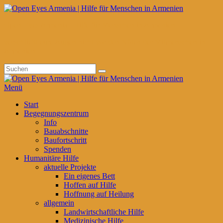
Zum
Inhalt
Open Eyes Armenia | Hilfe für Menschen in Armenien
springen
verschließt eure Augen nicht vor den Nöten der Mitmenschen in
Armenien
Suchen
Suchen
nach:
Menü
Primäres
Start
Begegnungszentrum
Menü
Info
Bauabschnitte
Baufortschritt
Spenden
Humanitäre Hilfe
aktuelle Projekte
Ein eigenes Bett
Hoffen auf Hilfe
Hoffnung auf Heilung
allgemein
Landwirtschaftliche Hilfe
Medizinische Hilfe