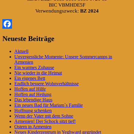
BIC VBMHDE5F
Verwendungszweck:
BZ 2024
Facebook
Primärer
Neueste Beiträge
Seitenleisten-
Aktuell
Widgetbereich
Unvergessliche Momente: Unsere Sommercamps in
Armenien
Ein warmes Zuhause
Nie wieder in die Heimat
Ein eigenes Bett
Endlich bessere Wohnverhältnisse
Hoffen auf Hilfe
Hoffen auf Heilung
Das lebendige Haus
Ein neues Bad für Mariam`s Familie
Hoffnung schenken
Wenn der Vater mit dem Sohne
Armenien! Der Schock sitzt tief!
Ostern in Armenien
Neues Kinderzentrum in Yeghward gegründet